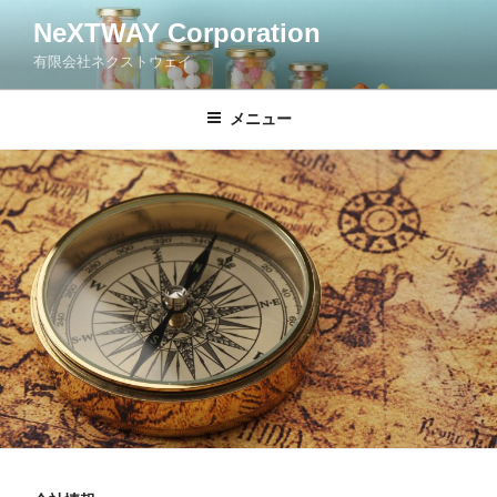
コ
NeXTWAY Corporation
ン
有限会社ネクストウェイ
テ
ン
ツ
メニュー
へ
ス
キ
ッ
プ